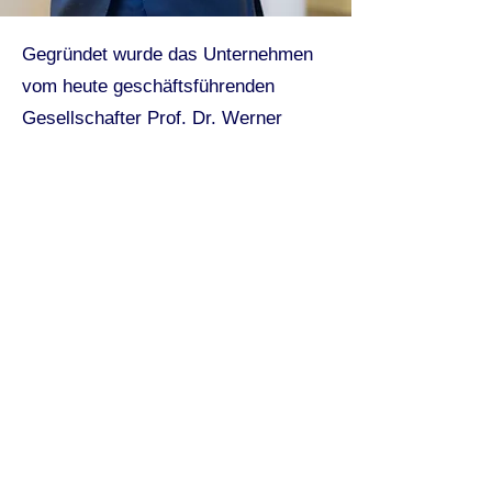
Gegründet wurde das Unternehmen
vom heute geschäftsführenden
Gesellschafter Prof. Dr. Werner
Seidenschwarz. In der
Unternehmenspraxis ist er seit 30
Jahren in führender Position als
Fachexperte, Kollege, Vorstand und
Geschäftsführer in Industrie- und
Dienstleistungsunternehmen aktiv.
Werner Seidenschwarz ist darüber
hinaus auch Begründer der
internationalen Starnberger
Management-Tage sowie der Leading